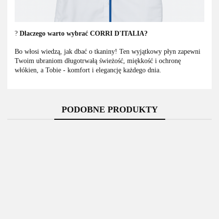
?
Dlaczego warto wybrać CORRI D'ITALIA?
Bo włosi wiedzą, jak dbać o tkaniny! Ten wyjątkowy płyn zapewni
Twoim ubraniom długotrwałą świeżość, miękkość i ochronę
włókien, a Tobie - komfort i elegancję każdego dnia.
PODOBNE PRODUKTY
Corri
d'Italia
Corri
Coccolatevi
Coccolatevi
włoski
D'Italia
Aroma
Garden
Płyn do
Płyn do
16.89
Sensual
Musk
CORRI D ITALIA
prania
Prania
18.00