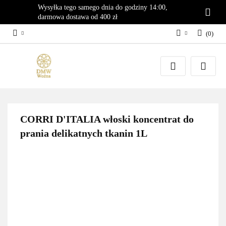
Wysyłka tego samego dnia do godziny 14:00,
darmowa dostawa od 400 zł
(
0
)
Zaloguj się
Załóż konto
Dodaj zgłoszenie
Zgody cookies
CORRI D'ITALIA włoski koncentrat do
prania delikatnych tkanin 1L