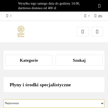
Wysyłka tego samego dnia do godziny 14:00,
darmowa dostawa od 400 zł
(
0
)
Zaloguj się
Załóż konto
Dodaj zgłoszenie
Zgody cookies
Kategorie
Szukaj
Płyny i środki specjalistyczne