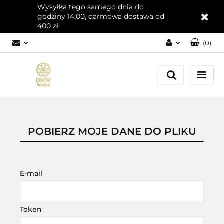
Wysyłka tego samego dnia do
godziny 14:00, darmowa dostawa od
400 zł
(
0
)
Zaloguj się
Załóż konto
Dodaj zgłoszenie
Zgody cookies
POBIERZ MOJE DANE DO PLIKU
E-mail
Token