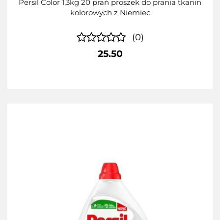
Persil Color 1,3kg 20 prań proszek do prania tkanin
kolorowych z Niemiec
(0)
25.50