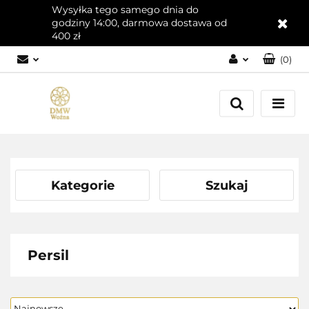
Wysyłka tego samego dnia do
godziny 14:00, darmowa dostawa od
400 zł
(
0
)
Zaloguj się
Załóż konto
Dodaj zgłoszenie
Zgody cookies
Kategorie
Szukaj
Persil