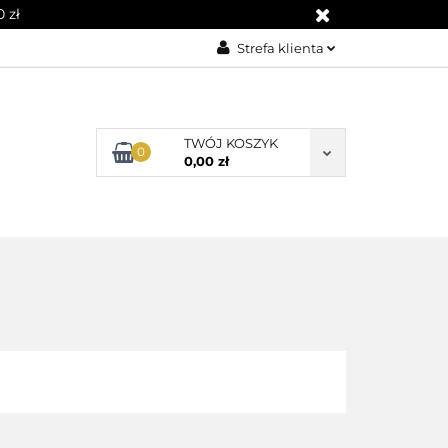
 zł
Strefa klienta
Zaloguj się
Załóż konto
TWÓJ KOSZYK
0
Dodaj zgłoszenie
0,00 zł
Zgody cookies