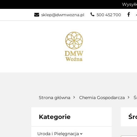
Wysyłk
sklep@dwmwozna.pl
500 452 700
WSZYSTKIE KATEGORIE
PROM
Strona główna
Chemia Gospodarcza
Ś
Kategorie
Śr
Uroda i Pielęgnacja