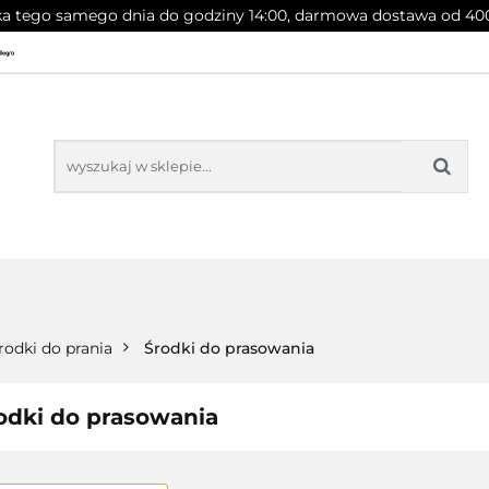
a tego samego dnia do godziny 14:00, darmowa dostawa od 400
PROMOCJE
NOWOŚCI
BESTSELLERY
OCJE
NOWOŚCI
BESTSELLERY
rodki do prania
Środki do prasowania
odki do prasowania