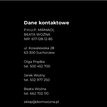
DANE ADRESOWE
Dane kontaktowe
P.H.U.P. MIRMAOL
BEATA WOŹNA
NIP: 617-128-12-85
ul. Kowalewska 28
63-300 Suchorzew
Olga Prędka
tel. 500 452 700
Jarek Woźny
tel. 502 977 250
Beata Woźna
tel. 662 702 110
sklep@dwmwozna.pl