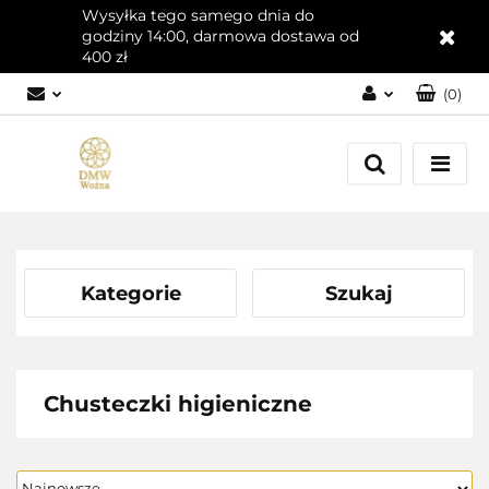
Wysyłka tego samego dnia do
godziny 14:00, darmowa dostawa od
400 zł
(
0
)
Zaloguj się
Załóż konto
Dodaj zgłoszenie
Zgody cookies
Kategorie
Szukaj
Chusteczki higieniczne