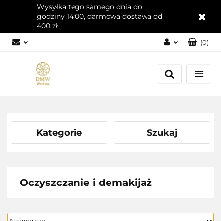
Wysyłka tego samego dnia do
godziny 14:00, darmowa dostawa od
400 zł
(
0
)
Zaloguj się
Załóż konto
Dodaj zgłoszenie
Zgody cookies
Kategorie
Szukaj
Oczyszczanie i demakijaż