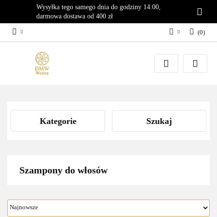
Wysyłka tego samego dnia do godziny 14:00,
darmowa dostawa od 400 zł
(
0
)
Zaloguj się
Załóż konto
Dodaj zgłoszenie
Zgody cookies
Kategorie
Szukaj
Szampony do włosów