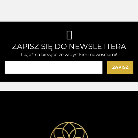
Wł
300ml
Odżywianie
Nawilżenie
Włosów
ZAPISZ SIĘ DO NEWSLETTERA
I bądź na bieżąco ze wszystkimi nowościami!