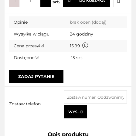
DO KOSZYKA
szt.
Do
Opinie
brak ocen
(dodaj)
przecho
Wysyłka w ciągu
24 godziny
Cena przesyłki
15.99
Dostępność
15
szt.
ZADAJ PYTANIE
Zostaw telefon
WYŚLIJ
Opis produktu