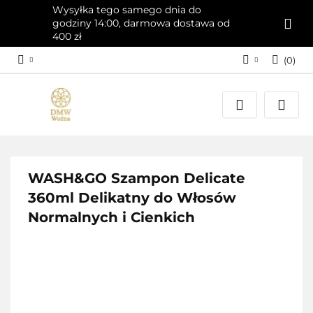
Wysyłka tego samego dnia do
godziny 14:00, darmowa dostawa od
400 zł
(
0
)
Zaloguj się
Załóż konto
Dodaj zgłoszenie
Zgody cookies
WASH&GO Szampon Delicate
360ml Delikatny do Włosów
Normalnych i Cienkich