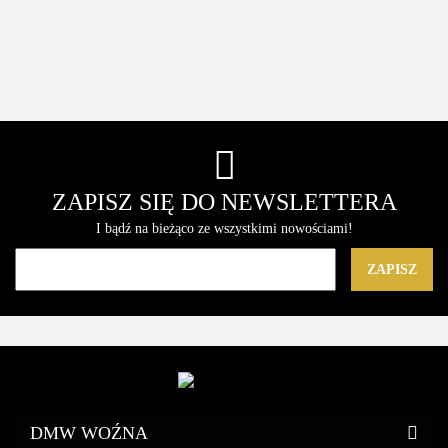
Migdał
Włosów
Delikatny
36
400ml
Kamelia
300 ml
do Włosów
świe
Przeciwłupieżowy,
10.96
360ml Do
Długotrwałe
Normalnych
oczysz
Odżywianie
Wszystkich
Nawilżenie
i Cienkich
ene
Włosów
Włosów
ZAPISZ SIĘ DO NEWSLETTERA
I bądź na bieżąco ze wszystkimi nowościami!
DMW WOŹNA