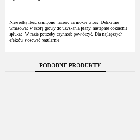
Niewielką ilość szamponu nanieść na mokre włosy. Delikatnie
wmasować w skórę głowy do uzyskania piany, następnie dokładnie
spłukać. W razie potrzeby czynność powtórzyć. Dla najlepszych
efektów stosować regularnie.
PODOBNE PRODUKTY
Wash &
INTESA
WASH&GO
Was
Go
Szampon
Szampon
Szamp
Szampon
Przeciw
Delicate
wło
Schauma Aloe
Argan
10.75
Wypadaniu
360ml
10.75
11.25
Men
Vera Szampon
11.