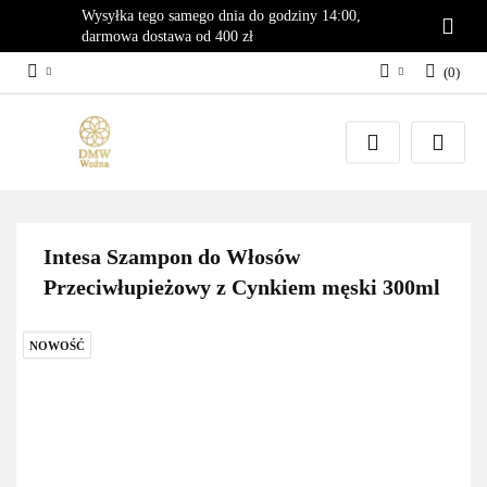
Wysyłka tego samego dnia do godziny 14:00,
darmowa dostawa od 400 zł
(
0
)
Zaloguj się
Załóż konto
Dodaj zgłoszenie
Zgody cookies
Intesa Szampon do Włosów
Przeciwłupieżowy z Cynkiem męski 300ml
NOWOŚĆ