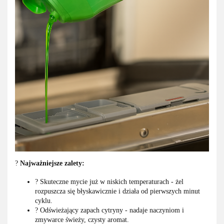
?
Najważniejsze zalety:
? Skuteczne mycie już w niskich temperaturach - żel
rozpuszcza się błyskawicznie i działa od pierwszych minut
cyklu.
? Odświeżający zapach cytryny - nadaje naczyniom i
zmywarce świeży, czysty aromat.