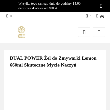
Wysyłka tego samego dnia do godziny 14:00,
darmowa dostawa od 400 zł
(
0
)
Zaloguj się
Załóż konto
Dodaj zgłoszenie
Zgody cookies
DUAL POWER Żel do Zmywarki Lemon
660ml Skuteczne Mycie Naczyń