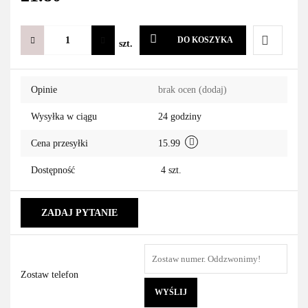
DO KOSZYKA
szt.
Do
Opinie
brak ocen
(dodaj)
przechowa
Wysyłka w ciągu
24 godziny
Cena przesyłki
15.99
Dostępność
4
szt.
ZADAJ PYTANIE
Zostaw telefon
WYŚLIJ