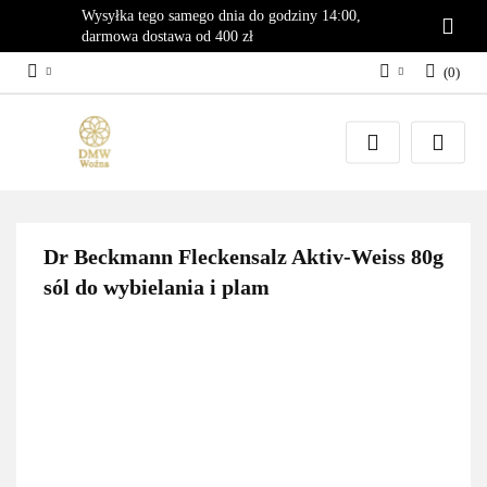
Wysyłka tego samego dnia do godziny 14:00,
darmowa dostawa od 400 zł
(
0
)
Zaloguj się
Załóż konto
Dodaj zgłoszenie
Zgody cookies
Dr Beckmann Fleckensalz Aktiv-Weiss 80g
sól do wybielania i plam