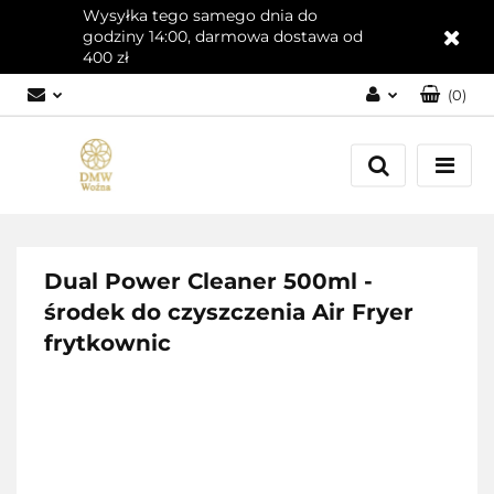
Wysyłka tego samego dnia do
godziny 14:00, darmowa dostawa od
400 zł
(
0
)
Zaloguj się
Załóż konto
Dodaj zgłoszenie
Zgody cookies
Dual Power Cleaner 500ml -
środek do czyszczenia Air Fryer
frytkownic