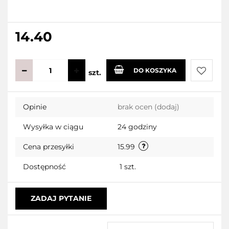
14.40
DO KOSZYKA
szt.
Do
Opinie
brak ocen
(dodaj)
przecho
Wysyłka w ciągu
24 godziny
Cena przesyłki
15.99
Dostępność
1
szt.
ZADAJ PYTANIE