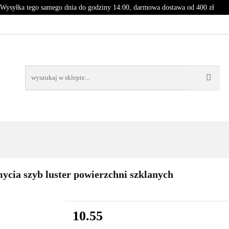
Wysyłka tego samego dnia do godziny 14:00, darmowa dostawa od 400 zł
PROMOCJE
NOWOŚCI
BESTSELLERY
CJE
NOWOŚCI
BESTSELLERY
mycia szyb luster powierzchni szklanych
10.55