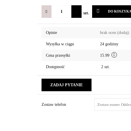
DO KOSZYK
szt.
Opinie
brak ocen
(dodaj)
Wysyłka w ciągu
24 godziny
Cena przesyłki
15.99
Dostępność
2
szt.
ZADAJ PYTANIE
Zostaw telefon