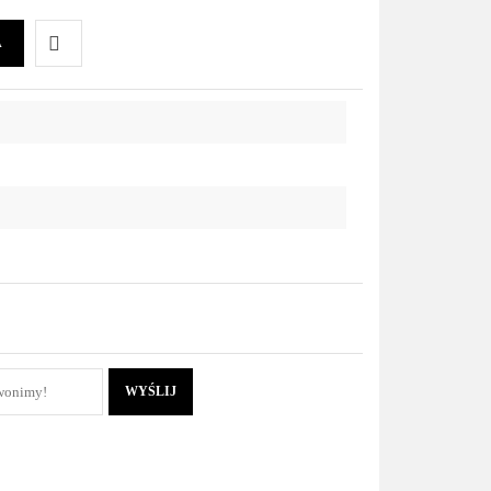
A
Do
przechowalni
WYŚLIJ