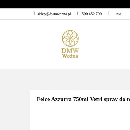
sklep@dwmwozna.pl
500 452 700
WSZYSTKIE KATEGORIE
PROMO
Felce Azzurra 750ml Vetri spray do 