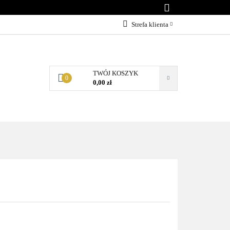
Strefa klienta
Zaloguj się
Załóż konto
TWÓJ KOSZYK
Dodaj zgłoszenie
0
0,00 zł
Zgody cookies