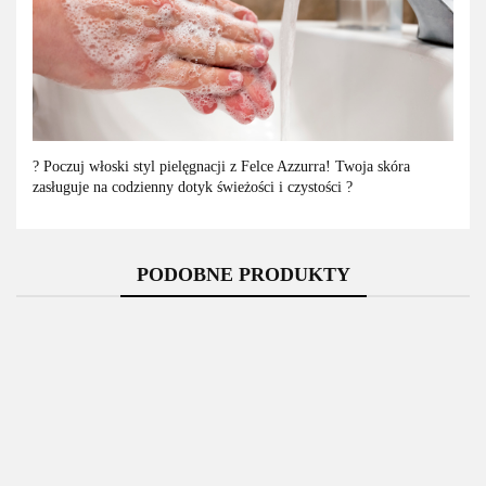
? Poczuj włoski styl pielęgnacji z Felce Azzurra! Twoja skóra
zasługuje na codzienny dotyk świeżości i czystości ?
PODOBNE PRODUKTY
Felce
Dermamed
Elkos
Azzurra
Wydajne
DERMOMED
Mydło w
Felce Azzurra