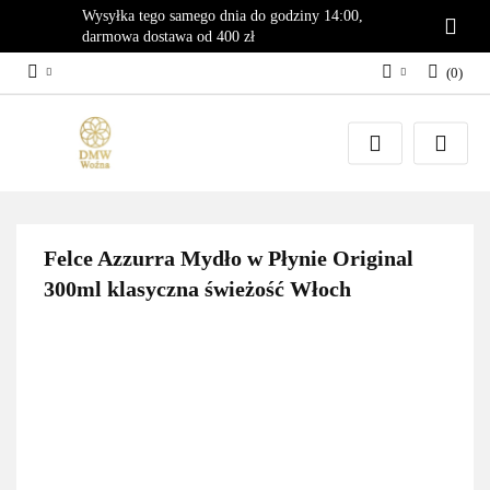
Wysyłka tego samego dnia do godziny 14:00,
darmowa dostawa od 400 zł
(
0
)
Zaloguj się
Załóż konto
Dodaj zgłoszenie
Zgody cookies
Felce Azzurra Mydło w Płynie Original
300ml klasyczna świeżość Włoch