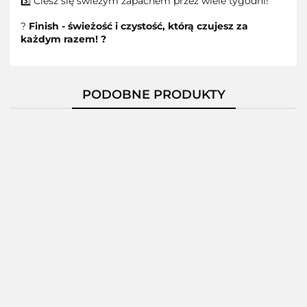
3️⃣ Ciesz się świeżym zapachem przez wiele tygodni!
?
Finish - świeżość i czystość, którą czujesz za
każdym razem! ?
PODOBNE PRODUKTY
Finish Zapach do