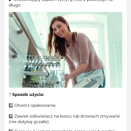
długo
?
Sposób użycia:
1️⃣ Otwórz opakowanie.
2️⃣ Zawieś odświeżacz na koszu lub drzwiach zmywarki
(nie dotykaj grzałki).