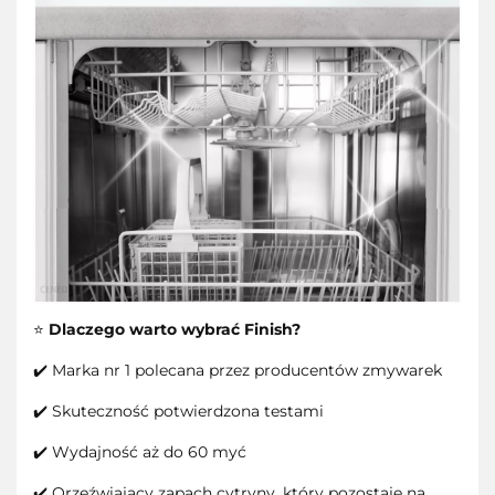
⭐
Dlaczego warto wybrać Finish?
✔️ Marka nr 1 polecana przez producentów zmywarek
✔️ Skuteczność potwierdzona testami
✔️ Wydajność aż do 60 myć
✔️ Orzeźwiający zapach cytryny, który pozostaje na