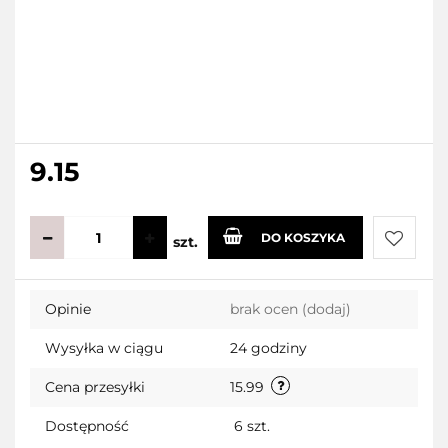
9.15
DO KOSZYKA
szt.
Do
Opinie
brak ocen
(dodaj)
przecho
Wysyłka w ciągu
24 godziny
Cena przesyłki
15.99
Dostępność
6
szt.