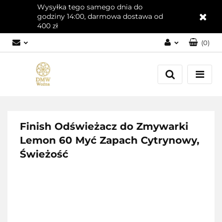
Wysyłka tego samego dnia do
godziny 14:00, darmowa dostawa od
400 zł
(
0
)
Zaloguj się
Załóż konto
Dodaj zgłoszenie
Zgody cookies
Finish Odświeżacz do Zmywarki
Lemon 60 Myć Zapach Cytrynowy,
Świeżość