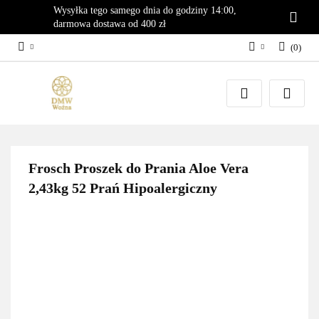
Wysyłka tego samego dnia do godziny 14:00,
darmowa dostawa od 400 zł
(
0
)
Zaloguj się
Załóż konto
Dodaj zgłoszenie
Zgody cookies
Frosch Proszek do Prania Aloe Vera
2,43kg 52 Prań Hipoalergiczny