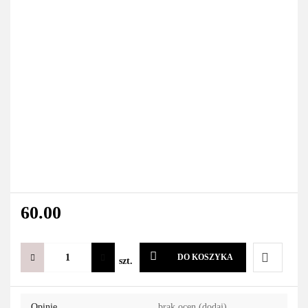
60.00
DO KOSZYKA
szt.
Do
Opinie
brak ocen
(dodaj)