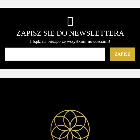
uni
prań
Skuteczne
i
i Wydajny
Oryginalny
ekologiczny
Czyszczenie
Świeżość
Markowy
Ariel
ZAPISZ SIĘ DO NEWSLETTERA
I bądź na bieżąco ze wszystkimi nowościami!