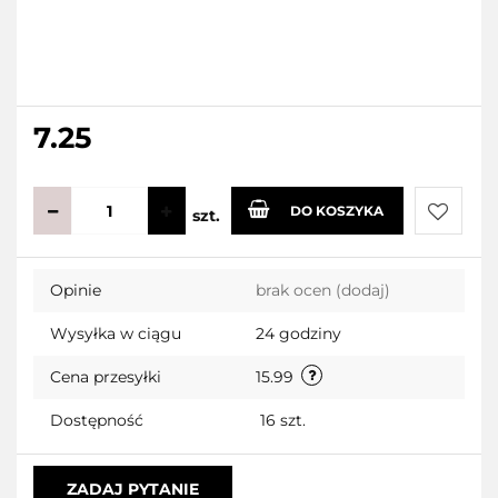
7.25
DO KOSZYKA
szt.
Do
Opinie
brak ocen
(dodaj)
przecho
Wysyłka w ciągu
24 godziny
Cena przesyłki
15.99
Dostępność
16
szt.
ZADAJ PYTANIE