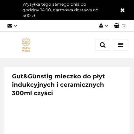
Wysyłka tego samego dnia do
godziny 14:00, darmowa dostawa od
400 zł
(
0
)
Zaloguj się
Załóż konto
Dodaj zgłoszenie
Zgody cookies
Gut&Günstig mleczko do płyt
indukcyjnych i ceramicznych
300ml czyści