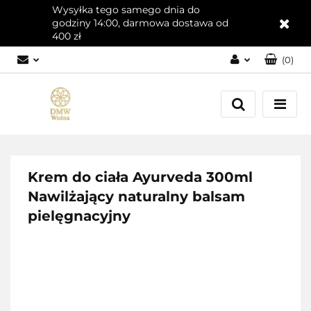
Wysyłka tego samego dnia do
godziny 14:00, darmowa dostawa od
400 zł
(
0
)
Zaloguj się
Załóż konto
Dodaj zgłoszenie
Zgody cookies
Krem do ciała Ayurveda 300ml
Nawilżający naturalny balsam
pielęgnacyjny