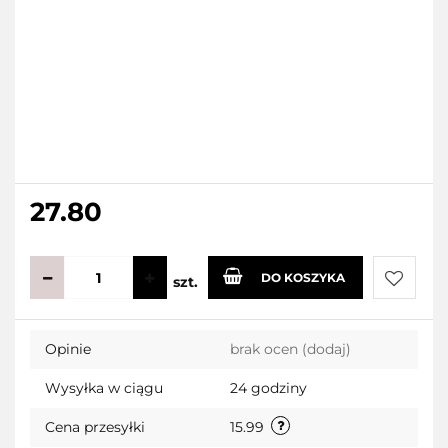
27.80
DO KOSZYKA
szt.
Do
Opinie
brak ocen
(dodaj)
przecho
Wysyłka w ciągu
24 godziny
Cena przesyłki
15.99