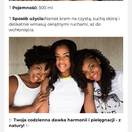
?
Pojemność:
300 ml
?
Sposób użycia:
Nanieś krem na czystą, suchą skórę i
delikatnie wmasuj okrężnymi ruchami, aż do
wchłonięcia.
✨
Twoja codzienna dawka harmonii i pielęgnacji - z
natury!
✨