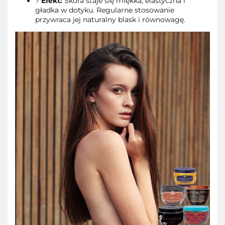
?
Efekt:
Skóra staje się miękka, elastyczna i
gładka w dotyku. Regularne stosowanie
przywraca jej naturalny blask i równowagę.