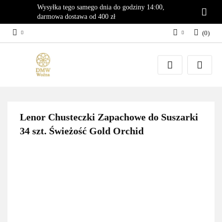
Wysyłka tego samego dnia do godziny 14:00,
darmowa dostawa od 400 zł
(
0
)
Zaloguj się
Załóż konto
Dodaj zgłoszenie
Zgody cookies
Lenor Chusteczki Zapachowe do Suszarki
34 szt. Świeżość Gold Orchid