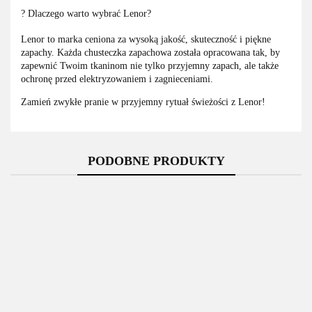
? Dlaczego warto wybrać Lenor?
Lenor to marka ceniona za wysoką jakość, skuteczność i piękne
zapachy. Każda chusteczka zapachowa została opracowana tak, by
zapewnić Twoim tkaninom nie tylko przyjemny zapach, ale także
ochronę przed elektryzowaniem i zagnieceniami.
Zamień zwykłe pranie w przyjemny rytuał świeżości z Lenor!
PODOBNE PRODUKTY
Lenor
Dr
Heitmann
Heitmann
Gut&Günstig
chusteczki
Beckmann
Wäsche
250ml płyn
chusteczki
zapachowe
Chusteczki
Weiss
do