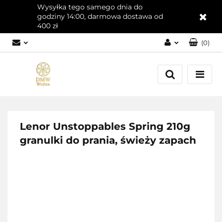
Wysyłka tego samego dnia do
godziny 14:00, darmowa dostawa od
400 zł
(
0
)
Zaloguj się
Załóż konto
Dodaj zgłoszenie
Zgody cookies
Lenor Unstoppables Spring 210g
granulki do prania, świeży zapach