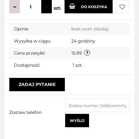
DO KOSZYKA
szt.
Do
Opinie
brak ocen
(dodaj)
przecho
Wysyłka w ciągu
24 godziny
Cena przesyłki
15.99
Dostępność
1
szt.
ZADAJ PYTANIE
Zostaw telefon
WYŚLIJ