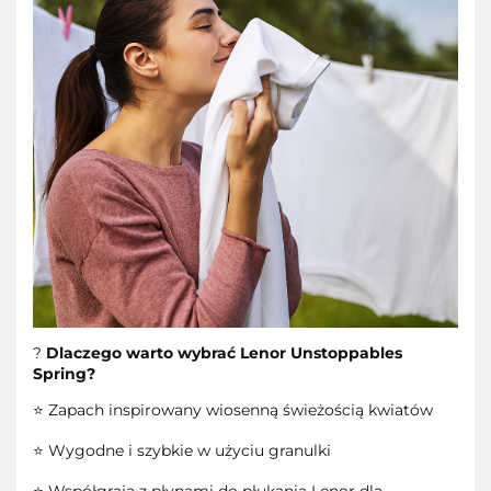
?
Dlaczego warto wybrać Lenor Unstoppables
Spring?
⭐ Zapach inspirowany wiosenną świeżością kwiatów
⭐ Wygodne i szybkie w użyciu granulki
⭐ Współgrają z płynami do płukania Lenor dla