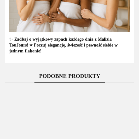
✨
Zadbaj o wyjątkowy zapach każdego dnia z Malizia
TouJours! ⭐ Poczuj elegancję, świeżość i pewność siebie w
jednym flakonie!
PODOBNE PRODUKTY
Dezodorant
Malizia
Malizia
Malizia
Ma
Perfumowany
Burlesque
Perfum Deo
Perfum Deo
Perf