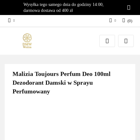
Wysyłka tego samego dnia do godziny 14:00,
darmowa dostawa od 400 zł
(
0
)
Zaloguj się
Załóż konto
Dodaj zgłoszenie
Zgody cookies
Malizia Toujours Perfum Deo 100ml
Dezodorant Damski w Sprayu
Perfumowany