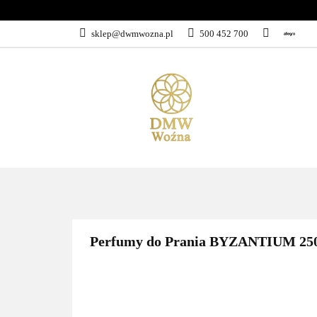
sklep@dwmwozna.pl
500 452 700
WSZYSTKIE KATEGORIE
PROMO
Perfumy do Prania BYZANTIUM 250m