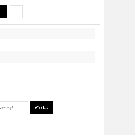
A
Do
przechowalni
WYŚLIJ