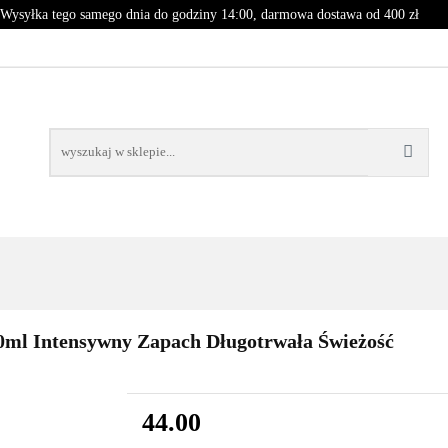
Wysyłka tego samego dnia do godziny 14:00, darmowa dostawa od 400 zł
PROMOCJE
NOWOŚCI
BESTSELLERY
CJE
NOWOŚCI
BESTSELLERY
l Intensywny Zapach Długotrwała Świeżość
44.00