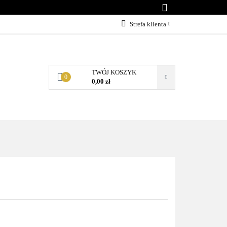
Strefa klienta
Zaloguj się
Załóż konto
TWÓJ KOSZYK
Dodaj zgłoszenie
0
0,00 zł
Zgody cookies