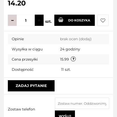
14.20
DO KOSZYKA
szt.
Do
Opinie
brak ocen
(dodaj)
przecho
Wysyłka w ciągu
24 godziny
Cena przesyłki
15.99
Dostępność
11
szt.
ZADAJ PYTANIE
Zostaw telefon
WYŚLIJ