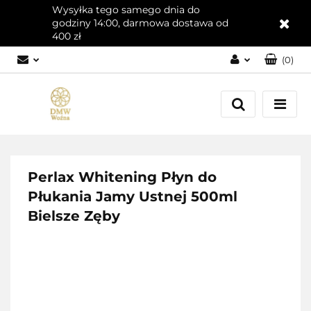
Wysyłka tego samego dnia do
godziny 14:00, darmowa dostawa od
400 zł
(
0
)
Zaloguj się
Załóż konto
Dodaj zgłoszenie
Zgody cookies
Perlax Whitening Płyn do
Płukania Jamy Ustnej 500ml
Bielsze Zęby