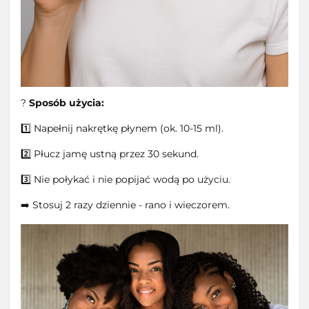
?
Sposób użycia:
1️⃣ Napełnij nakrętkę płynem (ok. 10-15 ml).
2️⃣ Płucz jamę ustną przez 30 sekund.
3️⃣ Nie połykać i nie popijać wodą po użyciu.
➡️ Stosuj 2 razy dziennie - rano i wieczorem.