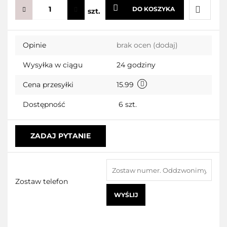
DO KOSZYKA
szt.
Do
Opinie
brak ocen
(dodaj)
przecho
Wysyłka w ciągu
24 godziny
Cena przesyłki
15.99
Dostępność
6
szt.
ZADAJ PYTANIE
Zostaw telefon
WYŚLIJ