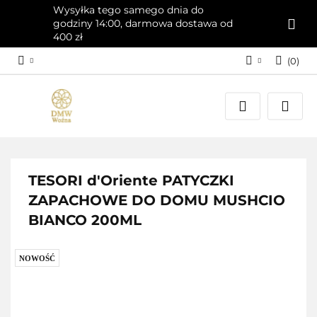
Wysyłka tego samego dnia do
godziny 14:00, darmowa dostawa od
400 zł
(
0
)
Zaloguj się
Załóż konto
Dodaj zgłoszenie
Zgody cookies
TESORI d'Oriente PATYCZKI
ZAPACHOWE DO DOMU MUSHCIO
BIANCO 200ML
NOWOŚĆ