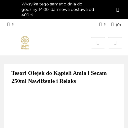
Wysyłka tego samego dnia do
godziny 14:00, darmowa dostawa od
400 zł
(
0
)
Zaloguj się
Załóż konto
Dodaj zgłoszenie
Zgody cookies
Tesori Olejek do Kąpieli Amla i Sezam
250ml Nawilżenie i Relaks