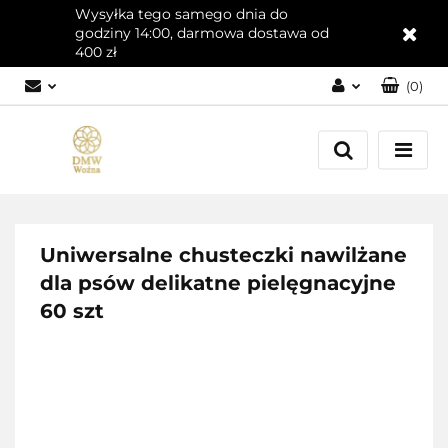
Wysyłka tego samego dnia do
godziny 14:00, darmowa dostawa od
400 zł
(
0
)
Zaloguj się
Załóż konto
Dodaj zgłoszenie
Zgody cookies
Uniwersalne chusteczki nawilżane
dla psów delikatne pielęgnacyjne
60 szt