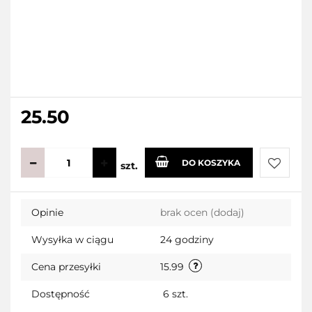
25.50
DO KOSZYKA
szt.
Do
Opinie
brak ocen
(dodaj)
przecho
Wysyłka w ciągu
24 godziny
Cena przesyłki
15.99
Dostępność
6
szt.