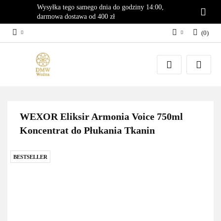
Wysyłka tego samego dnia do godziny 14:00,
darmowa dostawa od 400 zł
(
0
)
Zaloguj się
Załóż konto
Dodaj zgłoszenie
Zgody cookies
WEXOR Eliksir Armonia Voice 750ml
Koncentrat do Płukania Tkanin
BESTSELLER