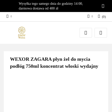
Wysyłka tego samego dnia do godziny 14:00,
darmowa dostawa od 400 zł
(
0
)
Zaloguj się
Załóż konto
Dodaj zgłoszenie
Zgody cookies
WEXOR ZAGARA płyn żel do mycia
podłóg 750ml koncentrat włoski wydajny