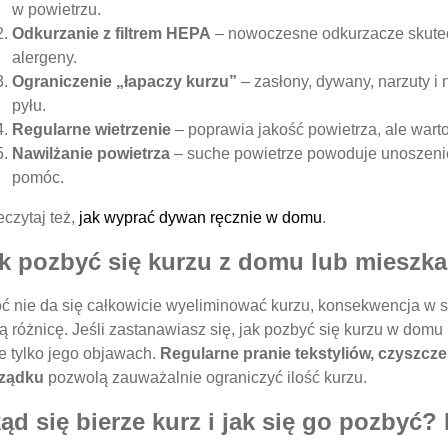
w powietrzu.
Odkurzanie z filtrem HEPA
– nowoczesne odkurzacze skutecz
alergeny.
Ograniczenie „łapaczy kurzu”
– zasłony, dywany, narzuty i 
pyłu.
Regularne wietrzenie
– poprawia jakość powietrza, ale warto 
Nawilżanie powietrza
– suche powietrze powoduje unoszenie
pomóc.
eczytaj też,
jak wyprać dywan ręcznie w domu
.
k pozbyć się kurzu z domu lub mieszka
ć nie da się całkowicie wyeliminować kurzu, konsekwencja w 
ią różnicę. Jeśli zastanawiasz się, jak pozbyć się kurzu w domu
ie tylko jego objawach.
Regularne pranie tekstyliów, czyszcze
ządku
pozwolą zauważalnie ograniczyć ilość kurzu.
ąd się bierze kurz i jak się go pozby