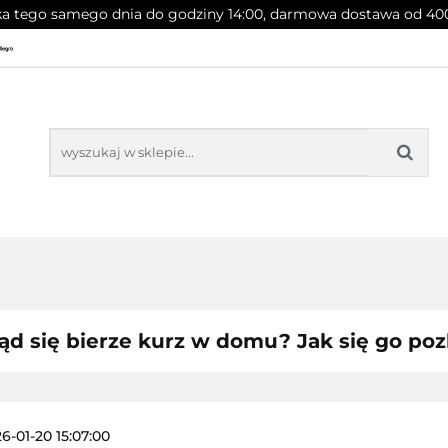
a tego samego dnia do godziny 14:00, darmowa dostawa od 400
PROMOCJE
NOWOŚCI
BESTSELLERY
OCJE
NOWOŚCI
BESTSELLERY
ąd się bierze kurz w domu? Jak się go po
6-01-20 15:07:00