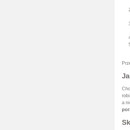
Prz
Ja
Cho
rob
a n
por
Sk