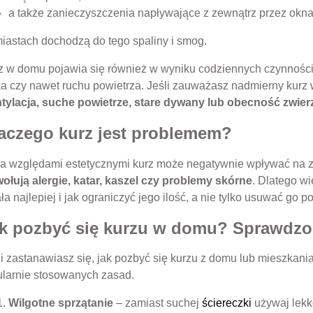
a także zanieczyszczenia napływające z zewnątrz przez okna 
iastach dochodzą do tego spaliny i smog.
z w domu pojawia się również w wyniku codziennych czynności 
ka czy nawet ruchu powietrza. Jeśli zauważasz nadmierny kurz
tylacja, suche powietrze, stare dywany lub obecność zwier
aczego kurz jest problemem?
a względami estetycznymi kurz może negatywnie wpływać na 
ołują alergie, katar, kaszel czy problemy skórne
. Dlatego w
ła najlepiej i jak ograniczyć jego ilość, a nie tylko usuwać go 
k pozbyć się kurzu w domu? Sprawdz
i zastanawiasz się, jak pozbyć się kurzu z domu lub mieszkania,
ularnie stosowanych zasad.
Wilgotne sprzątanie
– zamiast suchej
ściereczki
używaj lekko