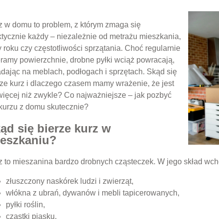
z w domu to problem, z którym zmaga się
ktycznie każdy – niezależnie od metrażu mieszkania,
 roku czy częstotliwości sprzątania. Choć regularnie
eramy powierzchnie, drobne pyłki wciąż powracają,
adając na meblach, podłogach i sprzętach. Skąd się
rze kurz i dlaczego czasem mamy wrażenie, że jest
więcej niż zwykle? Co najważniejsze – jak pozbyć
 kurzu z domu skutecznie?
ąd się bierze kurz w
eszkaniu?
z to mieszanina bardzo drobnych cząsteczek. W jego skład wch
złuszczony naskórek ludzi i zwierząt,
włókna z ubrań, dywanów i mebli tapicerowanych,
pyłki roślin,
cząstki piasku,