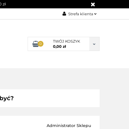
 zł
Strefa klienta
Zaloguj się
Załóż konto
TWÓJ KOSZYK
0
Dodaj zgłoszenie
0,00 zł
Zgody cookies
zbyć?
Administrator Sklepu