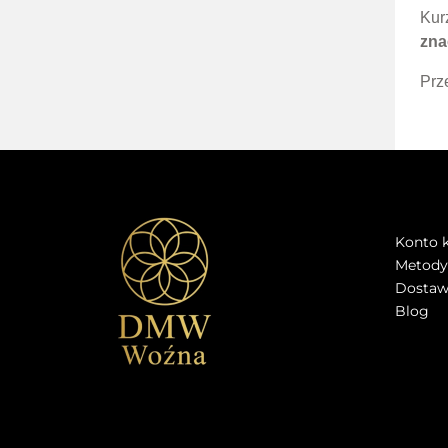
Kur
zna
Prz
STRE
Konto k
Metody 
Dostawa
Blog