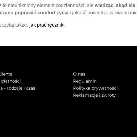
z to nieunikniony element codzienności, ale
wiedząc, skąd się 
cząco poprawić komfort życia
i jakość powietrza w swoim mi
eczytaj także,
jak prać ręczniki
.
FA KLIENTA
INFORMACJE
lienta
O nas
płatności
Regulamin
 - rodzaje i czas
Polityka prywatności
Reklamacje i zwroty