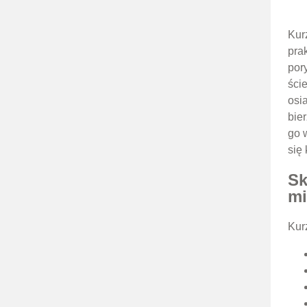
Kur
pra
pory
ści
osi
bie
go 
się
Sk
mi
Kur