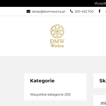
Wysyłk
sklep@dwmwozna.pl
500 452 700
WSZYSTKIE KATEGORIE
PROM
Kategorie
Sk
Wszystkie kategorie
(30)
202