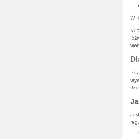
W m
Kur
łóż
wen
Dl
Poz
wyw
dzia
Ja
Jeśl
reg