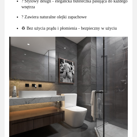
? Stylowy design - elegancka buteleczka pasująca do każdego
wnętrza
? Zawiera naturalne olejki zapachowe
♻️ Bez użycia prądu i płomienia - bezpieczny w użyciu