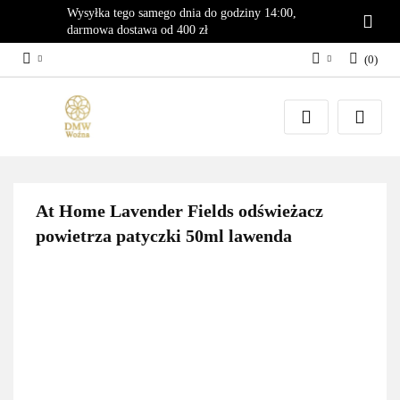
Wysyłka tego samego dnia do godziny 14:00,
darmowa dostawa od 400 zł
(
0
)
Zaloguj się
Załóż konto
Dodaj zgłoszenie
Zgody cookies
At Home Lavender Fields odświeżacz
powietrza patyczki 50ml lawenda