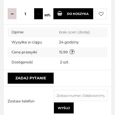
DO KOSZYKA
szt.
Do
Opinie
brak ocen
(dodaj)
przecho
Wysyłka w ciągu
24 godziny
Cena przesyłki
15.99
Dostępność
2
szt.
ZADAJ PYTANIE
Zostaw telefon
WYŚLIJ