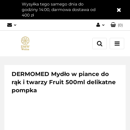
Wysyłka tego samego dnia do
godziny 14:00, darmowa dostawa od
400 zł
(
0
)
Zaloguj się
Załóż konto
Dodaj zgłoszenie
Zgody cookies
DERMOMED Mydło w piance do
rąk i twarzy Fruit 500ml delikatne
pompka