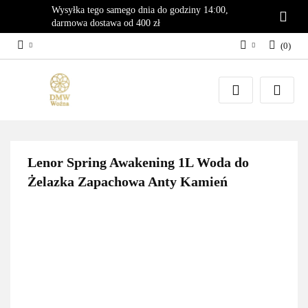
Wysyłka tego samego dnia do godziny 14:00,
darmowa dostawa od 400 zł
(
0
)
Zaloguj się
Załóż konto
Dodaj zgłoszenie
Zgody cookies
Lenor Spring Awakening 1L Woda do
Żelazka Zapachowa Anty Kamień