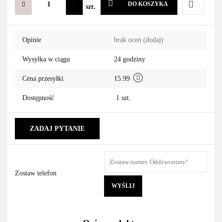
DO KOSZYKA
szt.
Do
Opinie
brak ocen
(dodaj)
przechowa
Wysyłka w ciągu
24 godziny
Cena przesyłki
15.99
Dostępność
1
szt.
ZADAJ PYTANIE
Zostaw telefon
WYŚLIJ